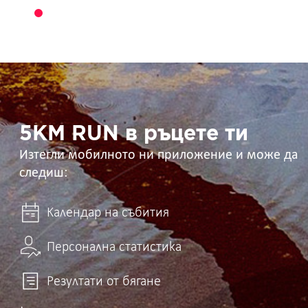
5KM
RUN
в
ръцете
ти
5KM RUN в ръцете ти
Изтегли мобилното ни приложение и може да
следиш:
Календар на събития
Персонална статистика
Резултати от бягане