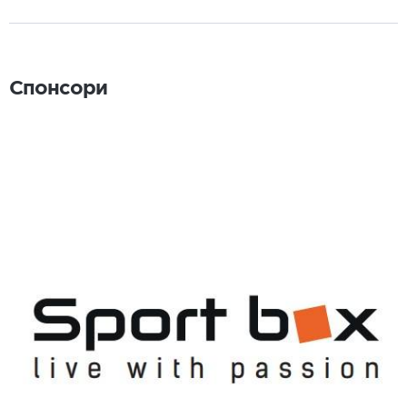
Спонсори
Спонсори