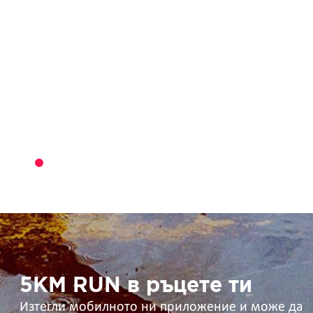
5KM
RUN
в
ръцете
ти
5KM RUN в ръцете ти
Изтегли мобилното ни приложение и може да