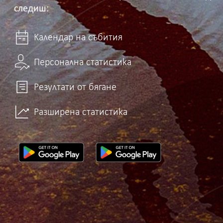
следиш:
Календар на събития
Персонална статистика
Резултати от бягане
Разширена статистика