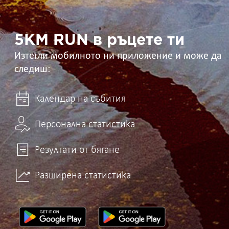
RUN
в
ръцете
ти
5KM RUN в ръцете ти
Изтегли мобилното ни приложение и може да
следиш:
Календар на събития
Персонална статистика
Резултати от бягане
Разширена статистика