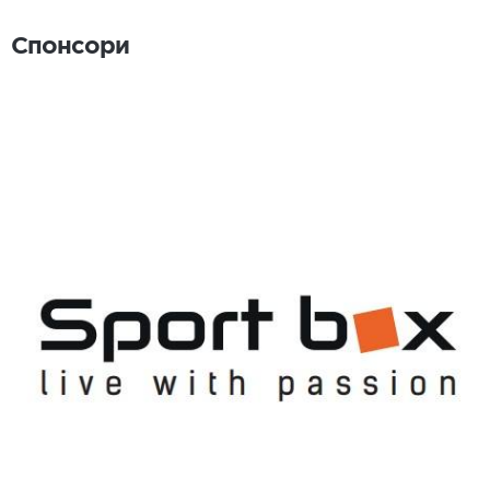
Спонсори
Спонсори