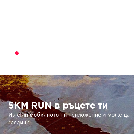
5KM
RUN
в
ръцете
ти
5KM RUN в ръцете ти
Изтегли мобилното ни приложение и може да
следиш: