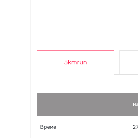
5kmrun
Н
Време
2