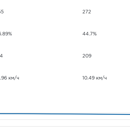
55
272
6.89%
44.7%
94
209
.96 км/ч
10.49 км/ч