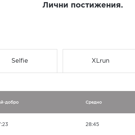
Лични постижения.
Selfie
XLrun
ай-добро
Средно
7:23
28:45