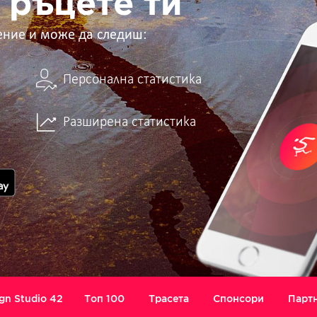
 ръцете ти
ение и може да следиш:
Персонална статистика
Разширена статистика
gn Studio 42
Топ 100
Трасета
Спонсори
Парт