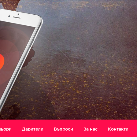
ньори
Дарители
Въпроси
За нас
Контакти