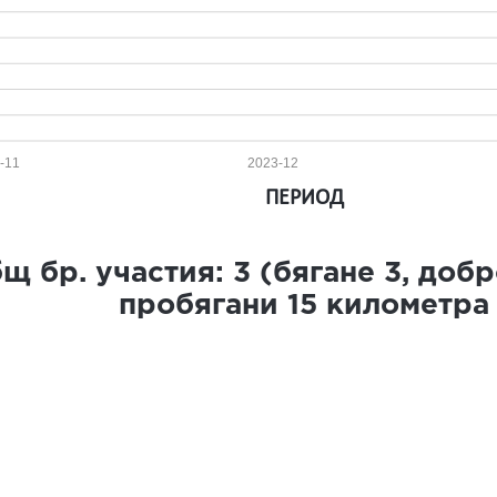
-11
2023-12
ПЕРИОД
щ бр. участия:
3
(бягане
3
, доб
пробягани
15
километра