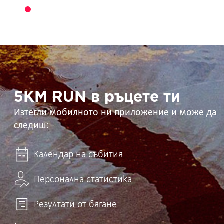
5KM
RUN
в
ръцете
ти
5KM RUN в ръцете ти
Изтегли мобилното ни приложение и може да
следиш:
Календар на събития
Персонална статистика
Резултати от бягане