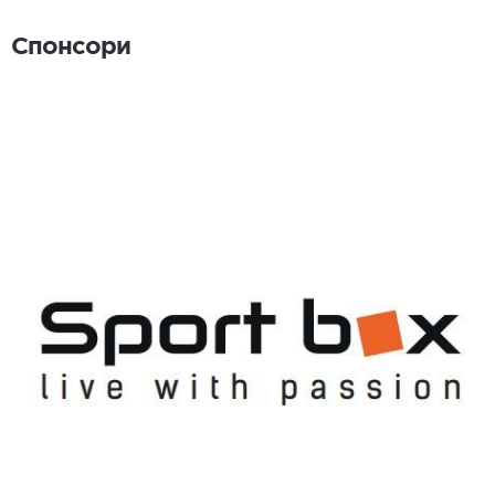
Спонсори
Спонсори