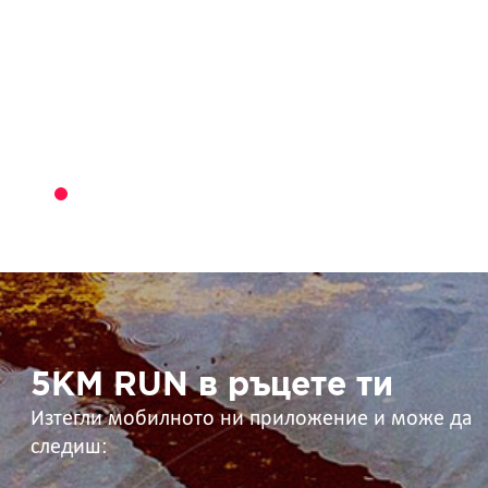
5KM
RUN
в
ръцете
ти
5KM RUN в ръцете ти
Изтегли мобилното ни приложение и може да
следиш: