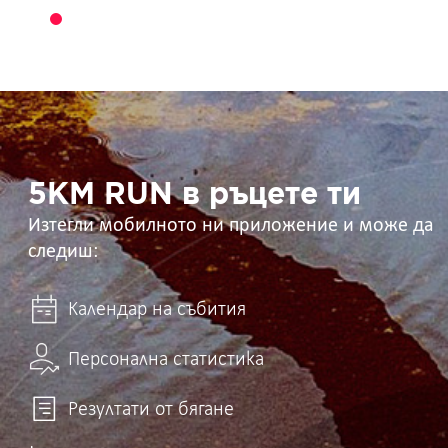
5KM
RUN
в
ръцете
ти
5KM RUN в ръцете ти
Изтегли мобилното ни приложение и може да
следиш:
Календар на събития
Персонална статистика
Резултати от бягане