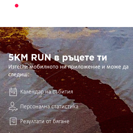
5KM
RUN
в
ръцете
ти
5KM RUN в ръцете ти
Изтегли мобилното ни приложение и може да
следиш:
Календар на събития
Персонална статистика
Резултати от бягане