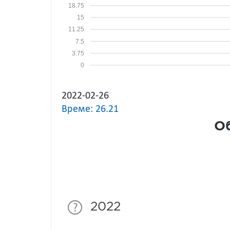
18.75
15
11.25
7.5
3.75
0
2022-02-26
Време: 26.21
Об
2022