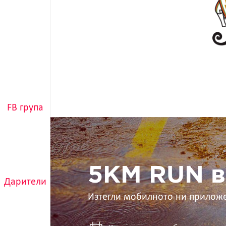
FB група
5KM
RUN
в
ръцете
ти
5KM RUN в
Дарители
Изтегли мобилното ни прилож