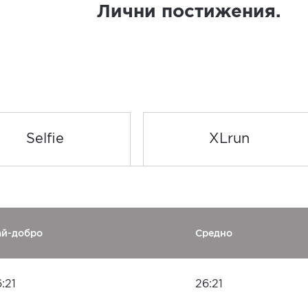
Лични постижения.
Selfie
XLrun
ай-добро
Средно
:21
26:21