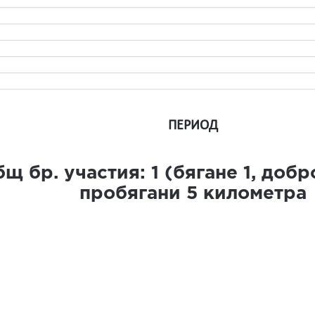
ПЕРИОД
щ бр. участия:
1
(бягане
1
, доб
пробягани
5
километра