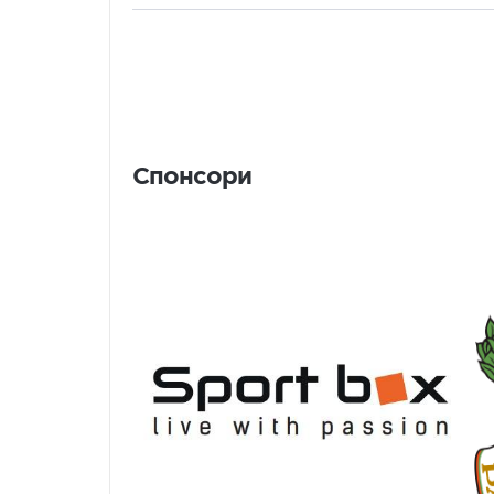
Спонсори
Спонсори