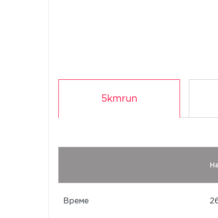
5kmrun
Н
Време
26