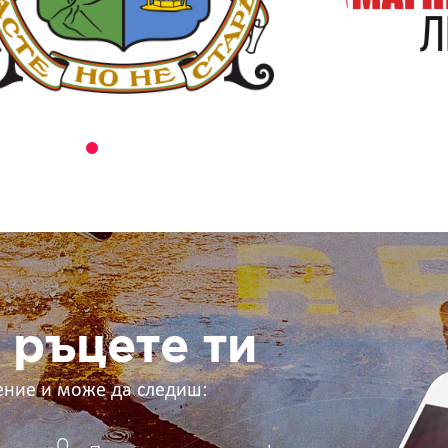
 ръцете ти
ение и може да следиш: