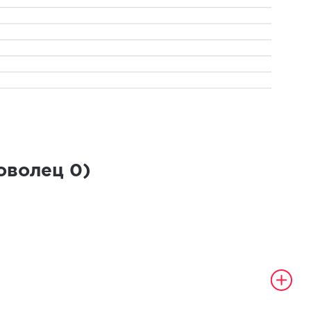
роволец
0
)