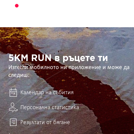
5KM
RUN
в
ръцете
ти
5KM RUN в ръцете ти
Изтегли мобилното ни приложение и може да
следиш:
Календар на събития
Персонална статистика
Резултати от бягане