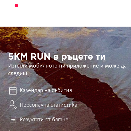
5KM
RUN
в
ръцете
ти
5KM RUN в ръцете ти
Изтегли мобилното ни приложение и може да
следиш:
Календар на събития
Персонална статистика
Резултати от бягане