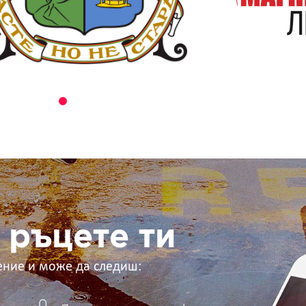
 ръцете ти
ение и може да следиш: