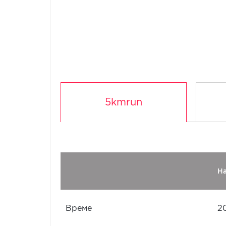
5kmrun
Н
Време
2