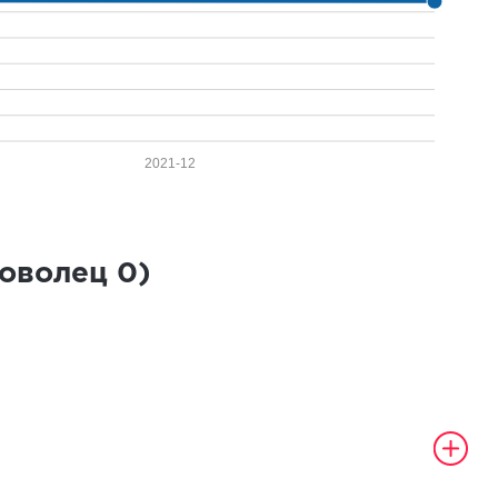
2021-12
роволец
0
)