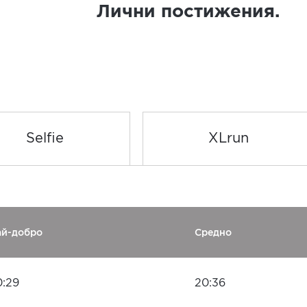
Лични постижения.
Selfie
XLrun
ай-добро
Средно
0:29
20:36