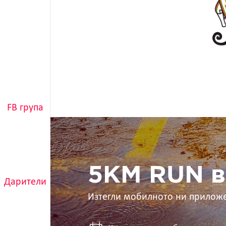
FB група
5KM
RUN
в
ръцете
ти
5KM RUN в
Дарители
Изтегли мобилното ни прилож