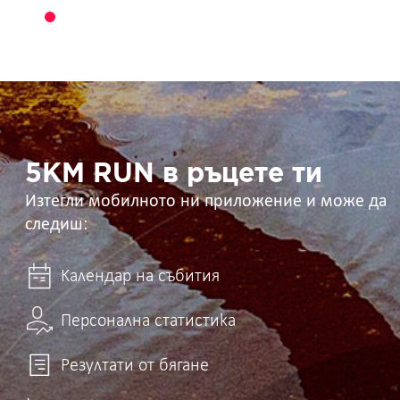
5KM
RUN
в
ръцете
ти
5KM RUN в ръцете ти
Изтегли мобилното ни приложение и може да
следиш:
Календар на събития
Персонална статистика
Резултати от бягане