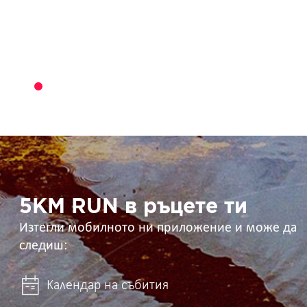
5KM
RUN
в
ръцете
ти
5KM RUN в ръцете ти
Изтегли мобилното ни приложение и може да
следиш:
Календар на събития