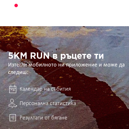
5KM
RUN
в
ръцете
ти
5KM RUN в ръцете ти
Изтегли мобилното ни приложение и може да
следиш:
Календар на събития
Персонална статистика
Резултати от бягане