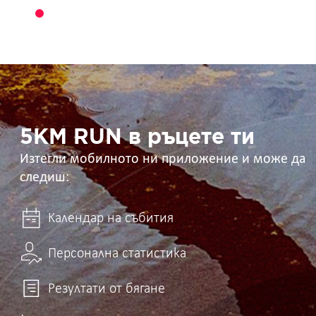
5KM
RUN
в
ръцете
ти
5KM RUN в ръцете ти
Изтегли мобилното ни приложение и може да
следиш:
Календар на събития
Персонална статистика
Резултати от бягане