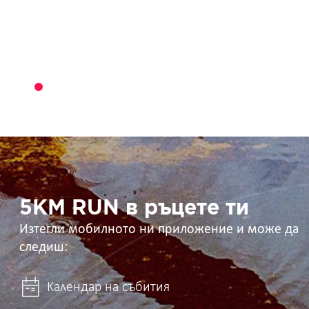
5KM
RUN
в
ръцете
ти
5KM RUN в ръцете ти
Изтегли мобилното ни приложение и може да
следиш:
Календар на събития