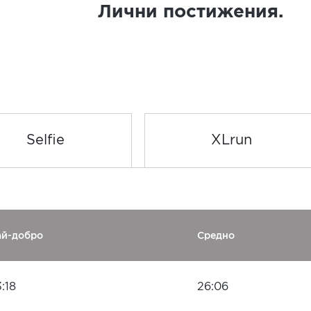
Лични постижения.
Selfie
XLrun
ай-добро
Средно
:18
26:06