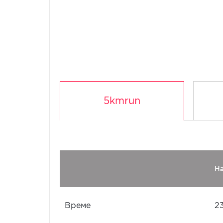
5kmrun
Н
Време
23