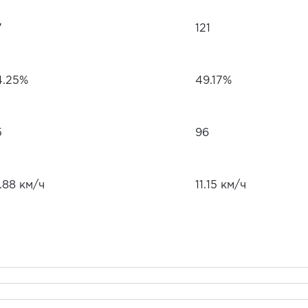
7
121
4.25%
49.17%
5
96
.88 км/ч
11.15 км/ч