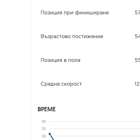
Позиция при финиширане
5
Възрастово постижение
5
Позиция в пола
5
Средна скорост
12
ВРЕМЕ
40
35
30