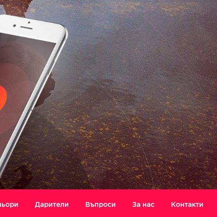
ньори
Дарители
Въпроси
За нас
Контакти