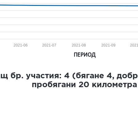
2021-06
2021-07
2021-08
2021-09
202
ПЕРИОД
щ бр. участия:
4
(бягане
4
, доб
пробягани
20
километра