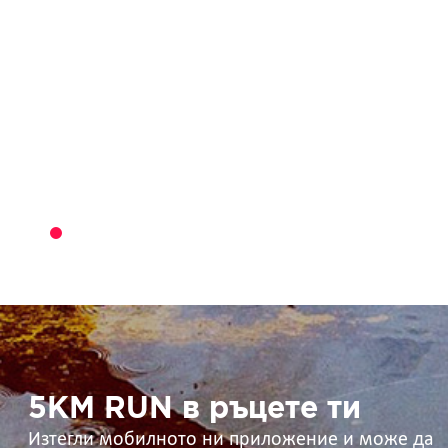
5KM
RUN
в
ръцете
ти
5KM RUN в ръцете ти
Изтегли мобилното ни приложение и може да