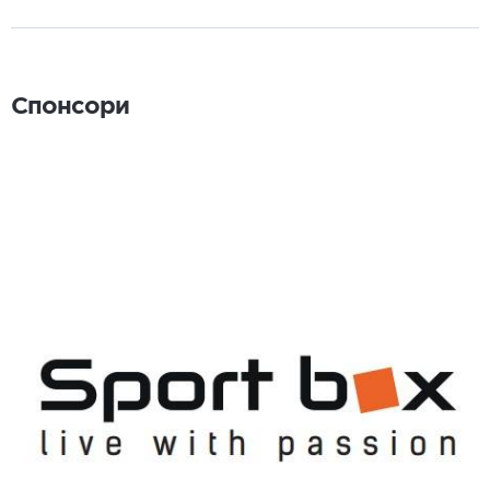
Спонсори
Спонсори