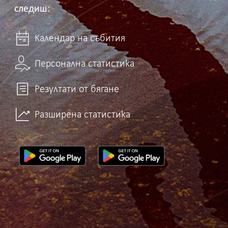
следиш:
Календар на събития
Персонална статистика
Резултати от бягане
Разширена статистика