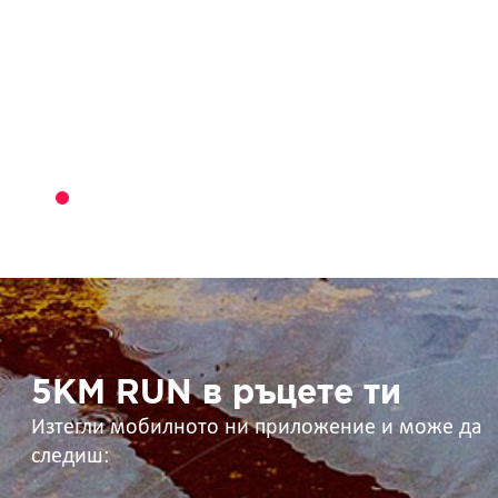
5KM
RUN
в
ръцете
ти
5KM RUN в ръцете ти
Изтегли мобилното ни приложение и може да
следиш: