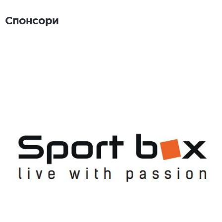
Спонсори
Спонсори