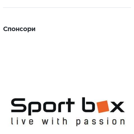
Спонсори
Спонсори