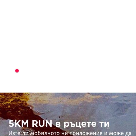
5KM
RUN
в
ръцете
ти
5KM RUN в ръцете ти
Изтегли мобилното ни приложение и може да