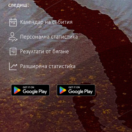
следиш:
Календар на събития
Персонална статистика
Резултати от бягане
Разширена статистика