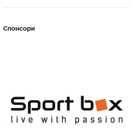
Спонсори
Спонсори