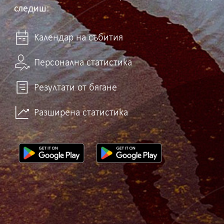
следиш:
Календар на събития
Персонална статистика
Резултати от бягане
Разширена статистика