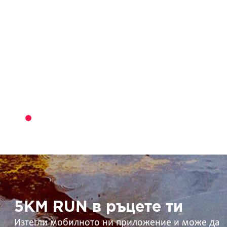
5KM
RUN
в
ръцете
ти
5KM RUN в ръцете ти
Изтегли мобилното ни приложение и може да