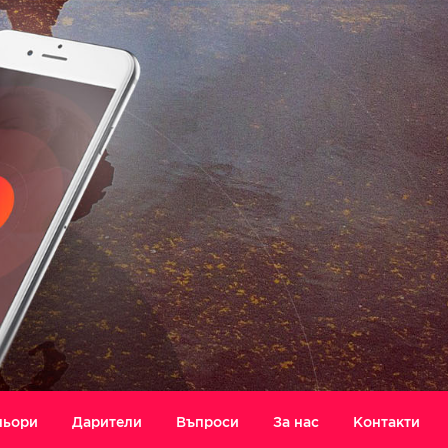
ньори
Дарители
Въпроси
За нас
Контакти