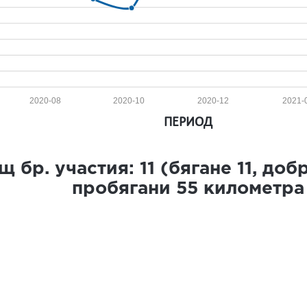
2020-08
2020-10
2020-12
2021-
ПЕРИОД
щ бр. участия:
11
(бягане
11
, доб
пробягани
55
километра