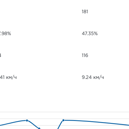
181
7.98%
47.35%
4
116
.41 км/ч
9.24 км/ч