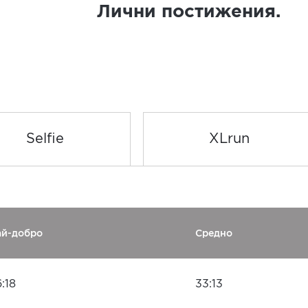
Лични постижения.
Selfie
XLrun
ай-добро
Средно
:18
33:13