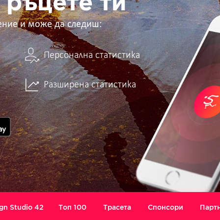
 ръцете ти
ение и може да следиш:
Персонална статистика
Разширена статистика
gn Studio 42
Топ 100
Трасета
Спонсори
Парт