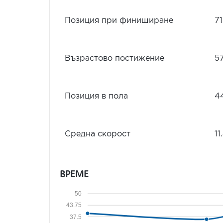
Позиция при финиширане
71
Възрастово постижение
5
Позиция в пола
4
Средна скорост
11
ВРЕМЕ
50
43.75
37.5