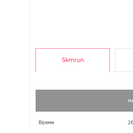
5kmrun
Н
Време
26