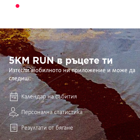
5KM
RUN
в
ръцете
ти
5KM RUN в ръцете ти
Изтегли мобилното ни приложение и може да
следиш:
Календар на събития
Персонална статистика
Резултати от бягане