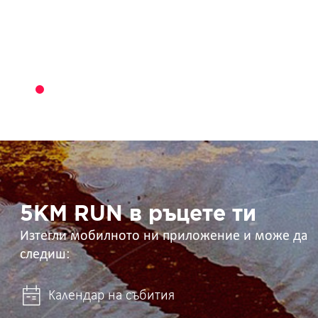
5KM
RUN
в
ръцете
ти
5KM RUN в ръцете ти
Изтегли мобилното ни приложение и може да
следиш:
Календар на събития