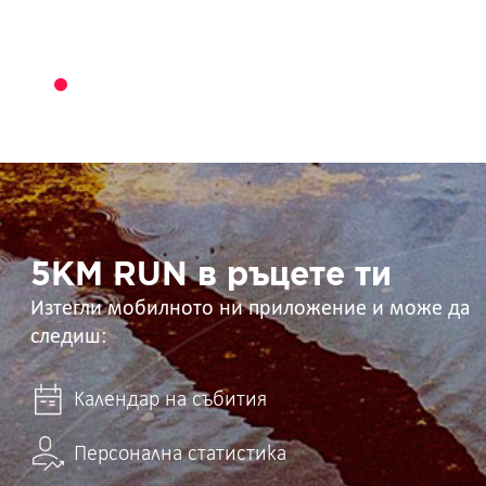
5KM
RUN
в
ръцете
ти
5KM RUN в ръцете ти
Изтегли мобилното ни приложение и може да
следиш:
Календар на събития
Персонална статистика