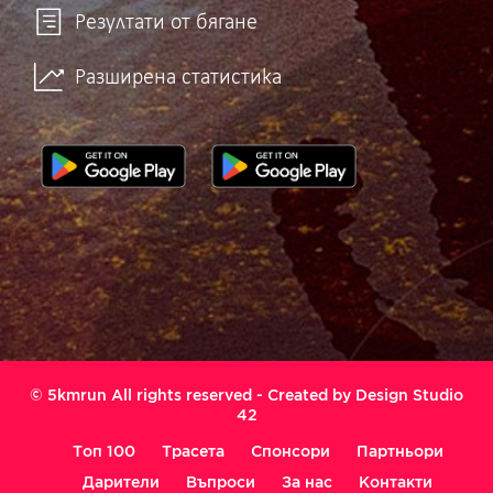
Резултати от бягане
Разширена статистика
© 5kmrun All rights reserved - Created by
Design Studio
42
Топ 100
Трасета
Спонсори
Партньори
Дарители
Въпроси
За нас
Контакти