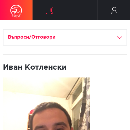
Въпроси/Отговори
Иван Котленски