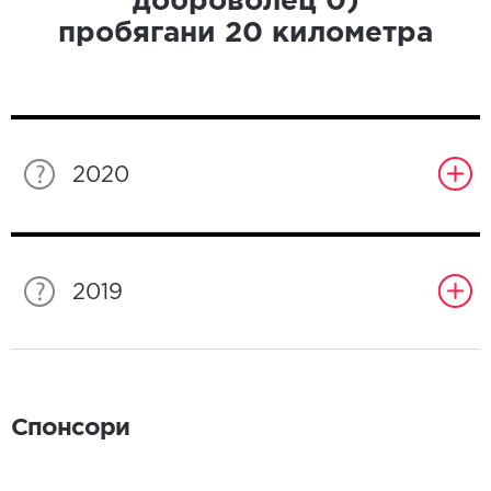
доброволец
0
)
пробягани
20
километра
2020
2019
Спонсори
Спонсори