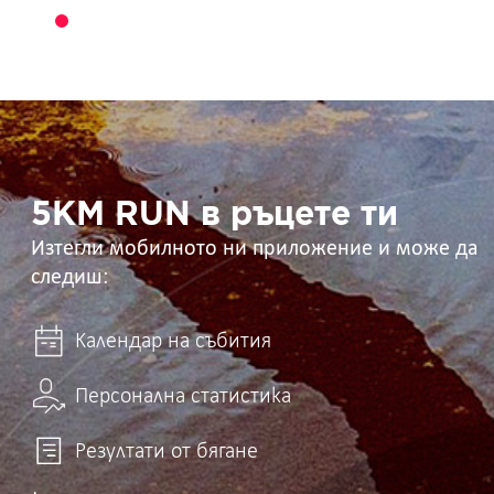
5KM
RUN
в
ръцете
ти
5KM RUN в ръцете ти
Изтегли мобилното ни приложение и може да
следиш:
Календар на събития
Персонална статистика
Резултати от бягане