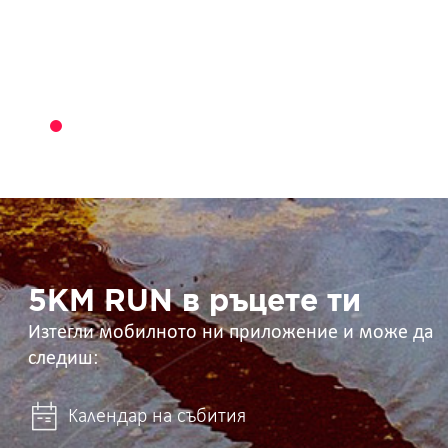
5KM
RUN
в
ръцете
ти
5KM RUN в ръцете ти
Изтегли мобилното ни приложение и може да
следиш:
Календар на събития