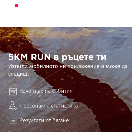
5KM
RUN
в
ръцете
ти
5KM RUN в ръцете ти
Изтегли мобилното ни приложение и може да
следиш:
Календар на събития
Персонална статистика
Резултати от бягане