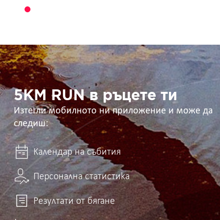
5KM
RUN
в
ръцете
ти
5KM RUN в ръцете ти
Изтегли мобилното ни приложение и може да
следиш:
Календар на събития
Персонална статистика
Резултати от бягане