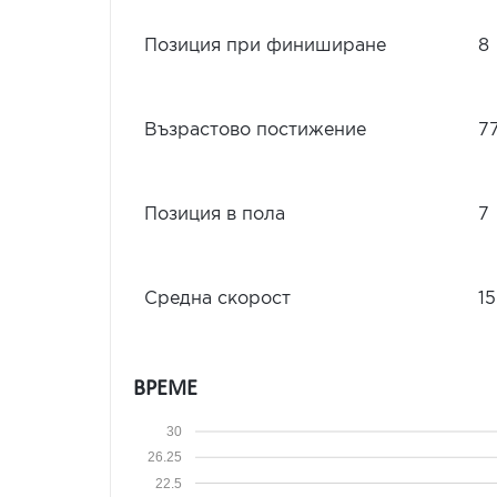
Позиция при финиширане
8
Възрастово постижение
7
Позиция в пола
7
Средна скорост
15
ВРЕМЕ
30
26.25
22.5