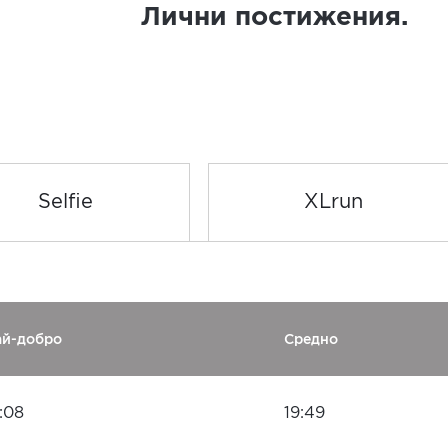
Лични постижения.
Selfie
XLrun
ай-добро
Средно
:08
19:49