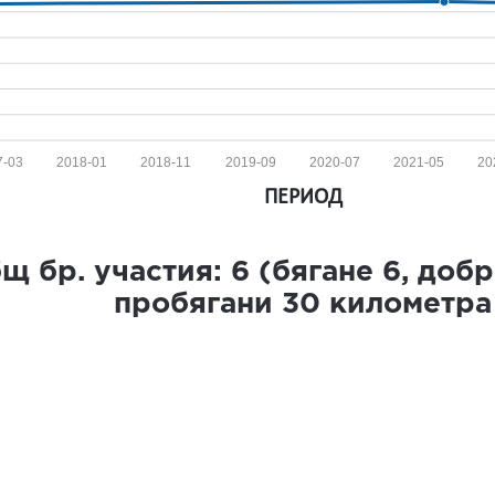
7-03
2018-01
2018-11
2019-09
2020-07
2021-05
20
ПЕРИОД
щ бр. участия:
6
(бягане
6
, доб
пробягани
30
километра