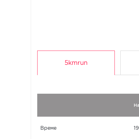
5kmrun
Н
Време
19