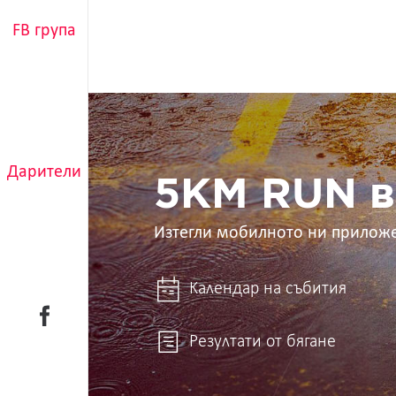
FB група
5KM
RUN
в
ръцете
Дарители
ти
5KM RUN в
Изтегли мобилното ни прилож
Календар на събития
Резултати от бягане