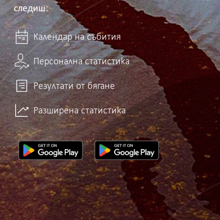
следиш:
Календар на събития
Персонална статистика
Резултати от бягане
Разширена статистика