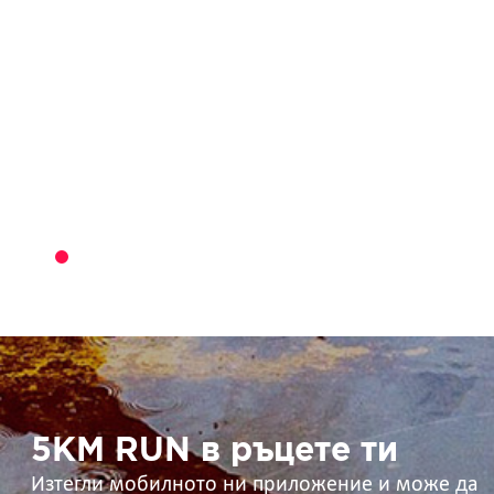
5KM
RUN
в
ръцете
ти
5KM RUN в ръцете ти
Изтегли мобилното ни приложение и може да