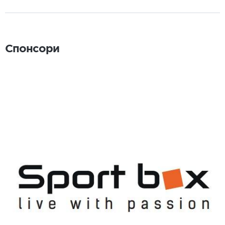
Спонсори
Спонсори