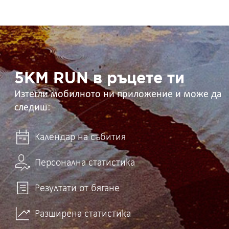
5KM
RUN
в
ръцете
ти
5KM RUN в ръцете ти
Изтегли мобилното ни приложение и може да
следиш:
Календар на събития
Персонална статистика
Резултати от бягане
Разширена статистика