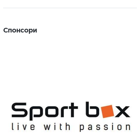
Спонсори
Спонсори