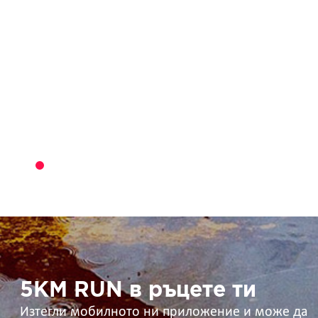
5KM
RUN
в
ръцете
ти
5KM RUN в ръцете ти
Изтегли мобилното ни приложение и може да