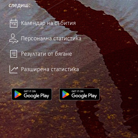
следиш:
Календар на събития
Персонална статистика
Резултати от бягане
Разширена статистика