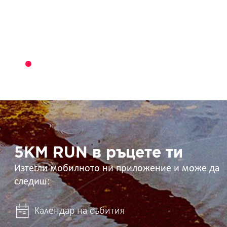
5KM
RUN
в
ръцете
ти
5KM RUN в ръцете ти
Изтегли мобилното ни приложение и може да
следиш:
Календар на събития