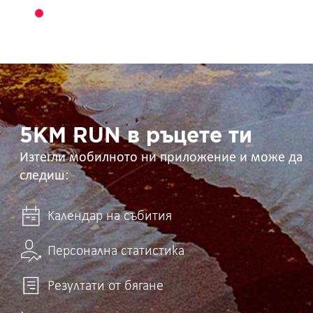
5KM
RUN
в
ръцете
ти
5KM RUN в ръцете ти
Изтегли мобилното ни приложение и може да
следиш:
Календар на събития
Персонална статистика
Резултати от бягане