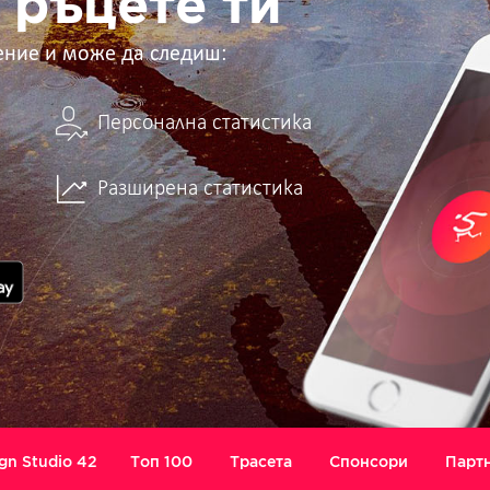
 ръцете ти
ение и може да следиш:
Персонална статистика
Разширена статистика
gn Studio 42
Топ 100
Трасета
Спонсори
Парт