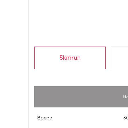
5kmrun
Н
Време
3