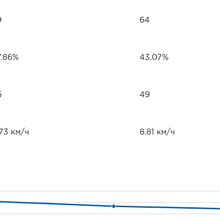
9
64
7.86%
43.07%
5
49
73 км/ч
8.81 км/ч