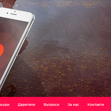
ньори
Дарители
Въпроси
За нас
Контакти