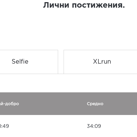
Лични постижения.
Selfie
XLrun
ай-добро
Средно
0:49
34:09