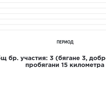
ПЕРИОД
щ бр. участия:
3
(бягане
3
, доб
пробягани
15
километра