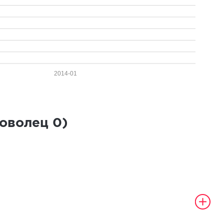
2014-01
роволец
0
)