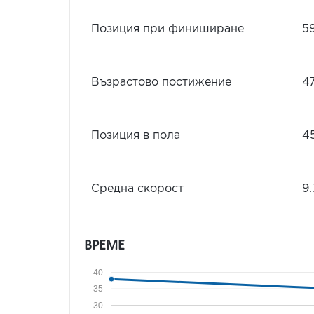
Позиция при финиширане
5
Възрастово постижение
4
Позиция в пола
4
Средна скорост
9.
ВРЕМЕ
40
35
30