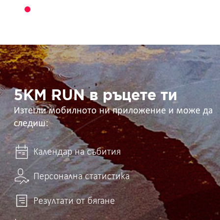
5KM
RUN
в
ръцете
ти
5KM RUN в ръцете ти
Изтегли мобилното ни приложение и може да
следиш:
Календар на събития
Персонална статистика
Резултати от бягане