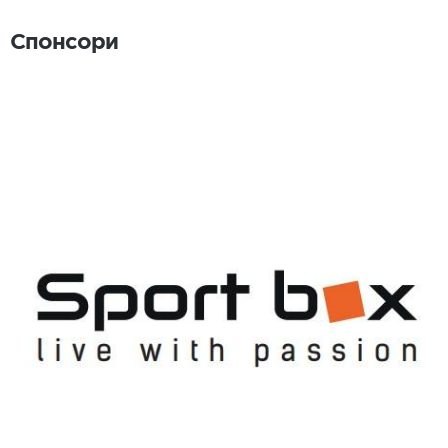
Спонсори
Спонсори