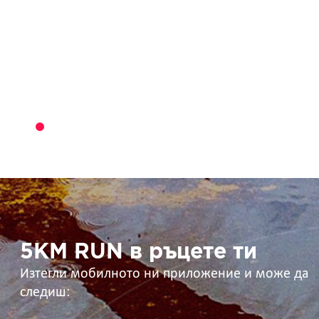
5KM
RUN
в
ръцете
ти
5KM RUN в ръцете ти
Изтегли мобилното ни приложение и може да
следиш: