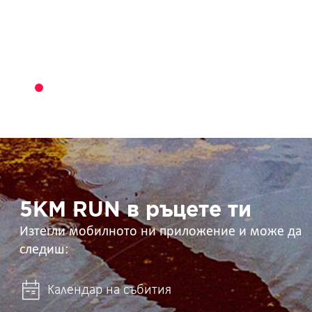
5KM
RUN
в
ръцете
ти
5KM RUN в ръцете ти
Изтегли мобилното ни приложение и може да
следиш:
Календар на събития