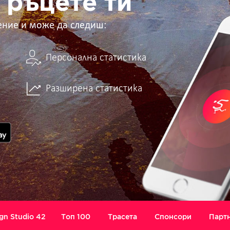
 ръцете ти
ение и може да следиш:
Персонална статистика
Разширена статистика
gn Studio 42
Топ 100
Трасета
Спонсори
Парт