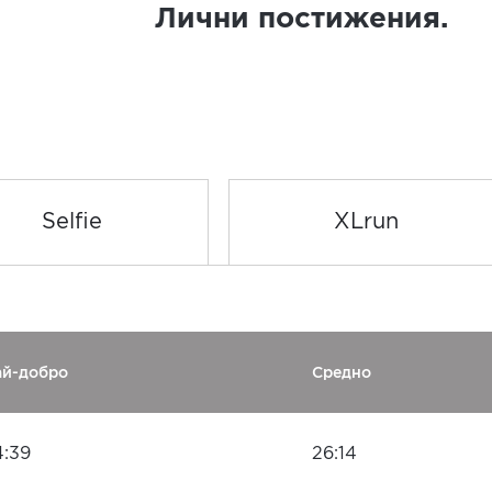
Лични постижения.
Selfie
XLrun
ай-добро
Средно
4:39
26:14