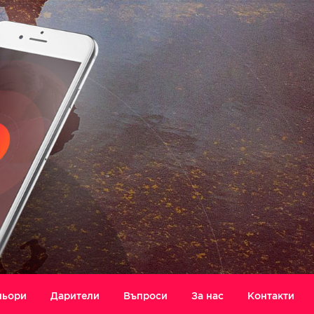
ньори
Дарители
Въпроси
За нас
Контакти