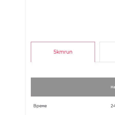
5kmrun
Н
Време
2