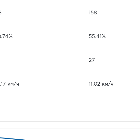
8
158
8.74%
55.41%
27
.17 км/ч
11.02 км/ч