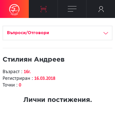
Въпроси/Отговори
Стилиян Андреев
Възраст :
16г.
Регистриран :
16.03.2018
Точки :
0
Лични постижения.