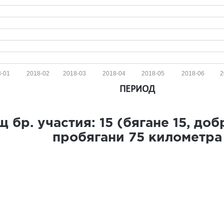
-01
2018-02
2018-03
2018-04
2018-05
2018-06
2
ПЕРИОД
 бр. участия:
15
(бягане
15
, до
пробягани
75
километра