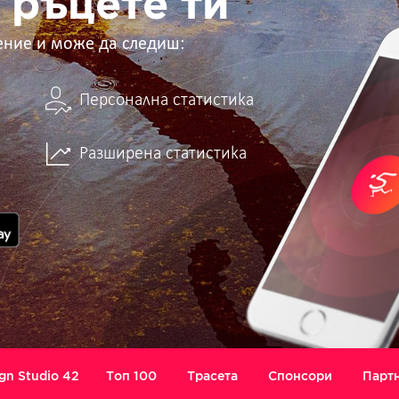
 ръцете ти
ение и може да следиш:
Персонална статистика
Разширена статистика
gn Studio 42
Топ 100
Трасета
Спонсори
Парт