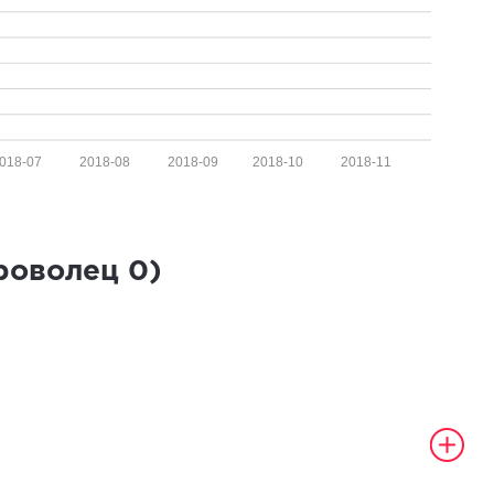
018-07
2018-08
2018-09
2018-10
2018-11
броволец
0
)