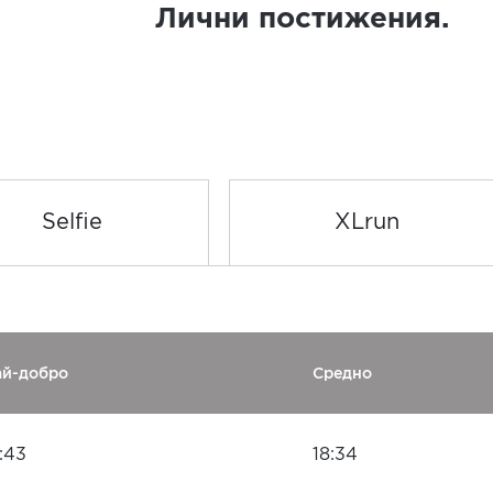
Лични постижения.
Selfie
XLrun
ай-добро
Средно
:43
18:34