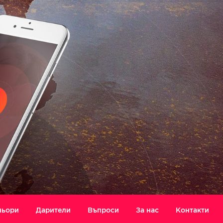
ньори
Дарители
Въпроси
За нас
Контакти