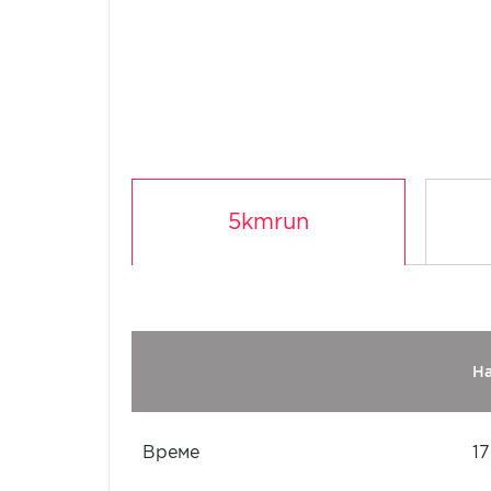
5kmrun
Н
Време
17