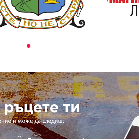
 ръцете ти
ение и може да следиш: