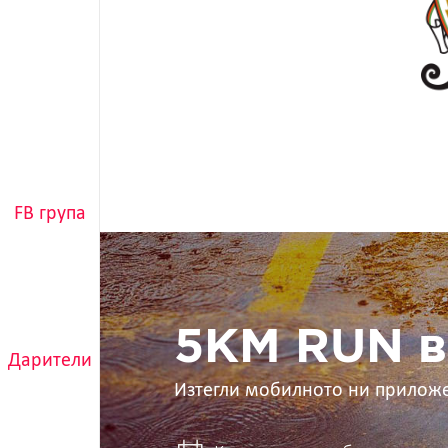
FB група
5KM
RUN
в
ръцете
ти
5KM RUN в
Дарители
Изтегли мобилното ни прилож