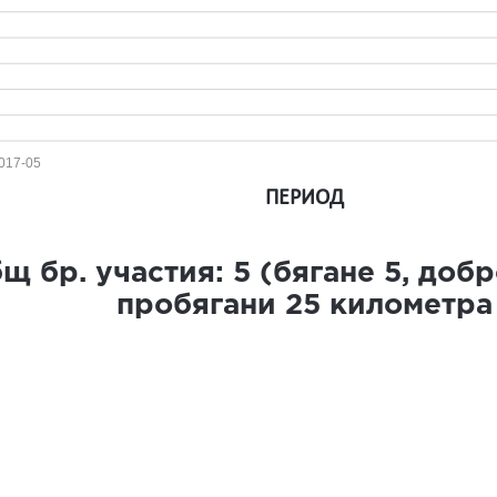
017-05
ПЕРИОД
щ бр. участия:
5
(бягане
5
, доб
пробягани
25
километра