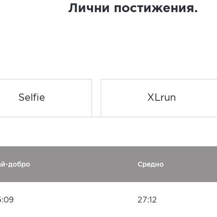
Лични постижения.
Selfie
XLrun
ай-добро
Средно
5:09
27:12