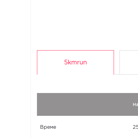
5kmrun
Н
Време
2