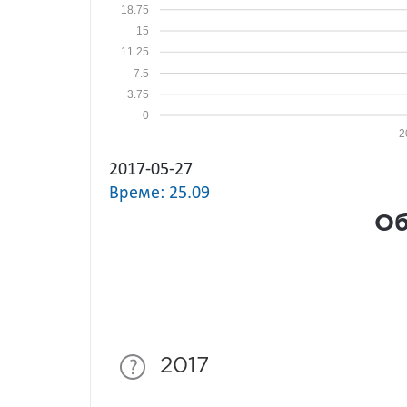
18.75
15
11.25
7.5
3.75
0
2
2017-05-27
Време: 25.09
Об
2017