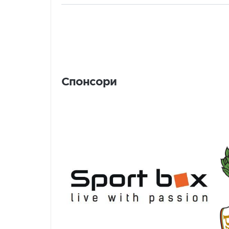
Спонсори
Спонсори