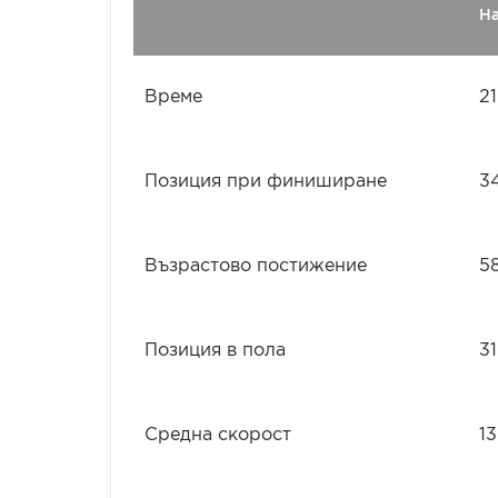
Н
Време
21
Позиция при финиширане
3
Възрастово постижение
5
Позиция в пола
31
Средна скорост
13