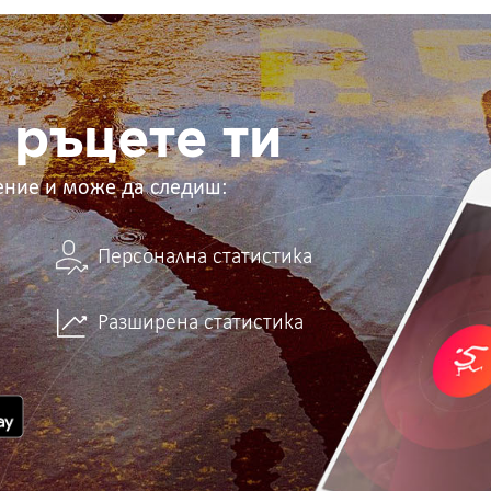
 ръцете ти
ение и може да следиш:
Персонална статистика
Разширена статистика