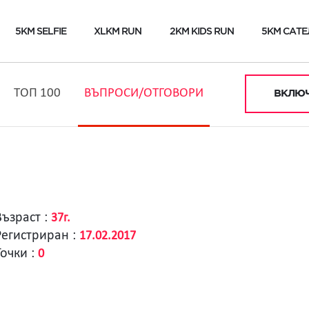
5KM SELFIE
XLKM RUN
2KM KIDS RUN
5KM САТЕ
ТОП 100
ВЪПРОСИ/ОТГОВОРИ
ВКЛЮЧ
Възраст :
37г.
Регистриран :
17.02.2017
Точки :
0