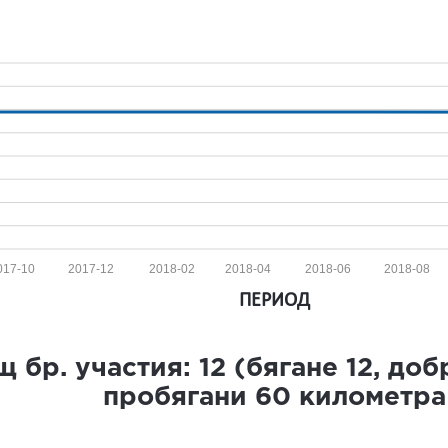
017-10
2017-12
2018-02
2018-04
2018-06
2018-08
ПЕРИОД
 бр. участия:
12
(бягане
12
, до
пробягани
60
километра