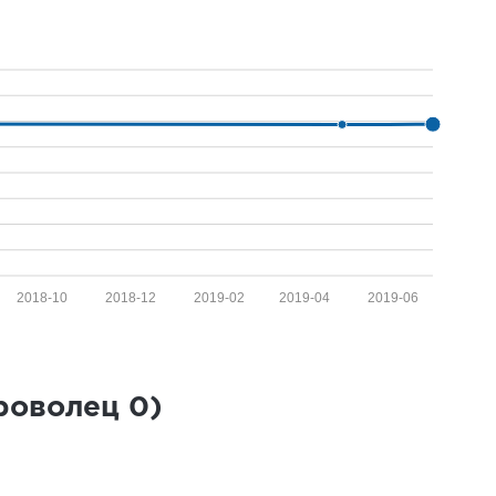
2018-10
2018-12
2019-02
2019-04
2019-06
броволец
0
)