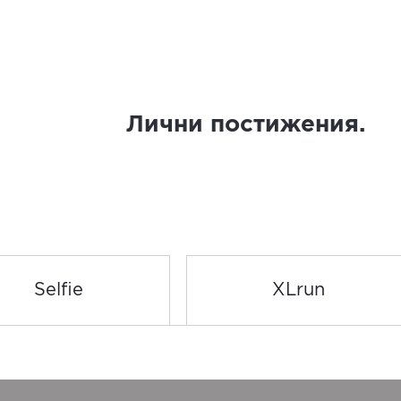
Лични постижения.
Selfie
XLrun