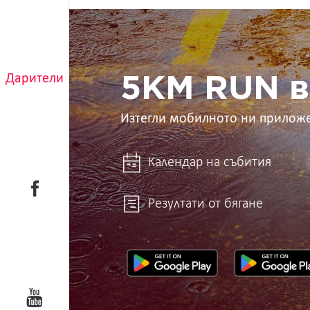
5KM
RUN
в
ръцете
ти
Дарители
5KM RUN в
Изтегли мобилното ни прилож
Календар на събития
Резултати от бягане