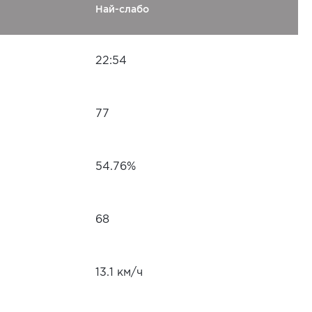
Най-слабо
22:54
77
54.76%
68
13.1 км/ч