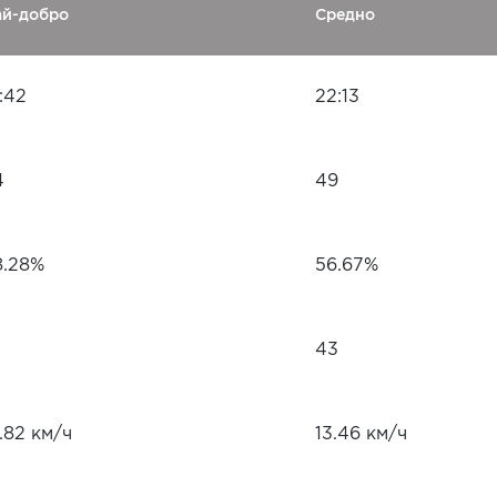
ай-добро
Средно
:42
22:13
4
49
8.28%
56.67%
43
.82 км/ч
13.46 км/ч