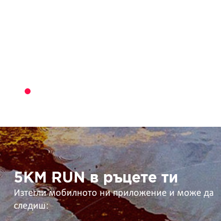
5KM
RUN
в
ръцете
ти
5KM RUN в ръцете ти
Изтегли мобилното ни приложение и може да
следиш: