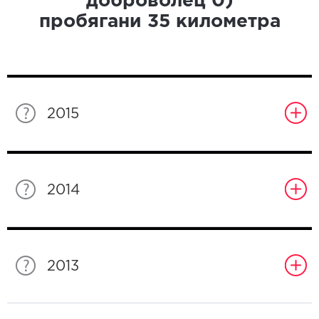
доброволец
0
)
пробягани
35
километра
2015
2014
2013