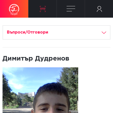
Въпроси/Отговори
Димитър Дудренов