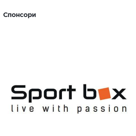
Спонсори
Спонсори