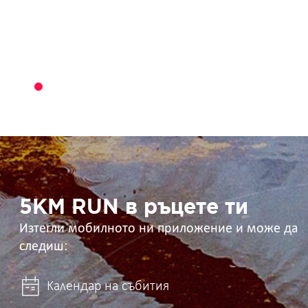
5KM
RUN
в
ръцете
ти
5KM RUN в ръцете ти
Изтегли мобилното ни приложение и може да
следиш:
Календар на събития