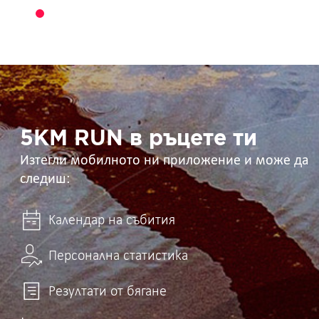
5KM
RUN
в
ръцете
ти
5KM RUN в ръцете ти
Изтегли мобилното ни приложение и може да
следиш:
Календар на събития
Персонална статистика
Резултати от бягане