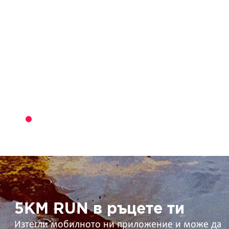
5KM
RUN
в
ръцете
ти
5KM RUN в ръцете ти
Изтегли мобилното ни приложение и може да