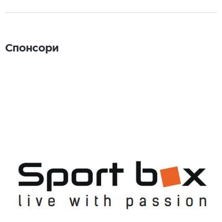
Спонсори
Спонсори