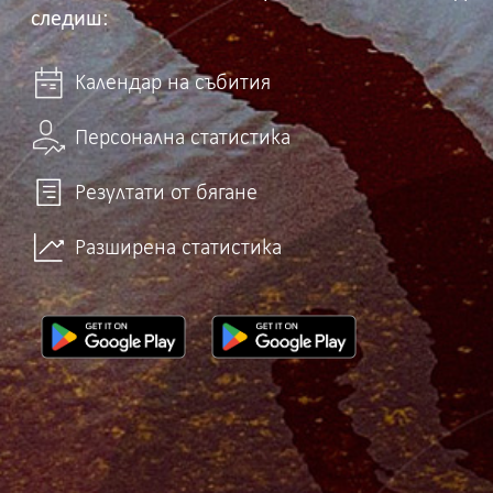
следиш:
Календар на събития
Персонална статистика
Резултати от бягане
Разширена статистика